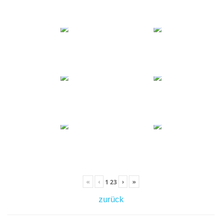
«
‹
›
»
1
23
zurück