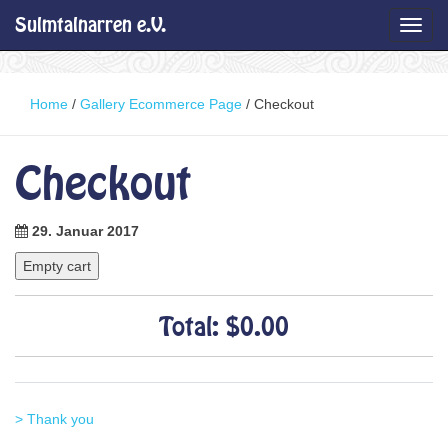
Sulmtalnarren e.V.
Toggl
navig
Home
/
Gallery Ecommerce Page
/
Checkout
Checkout
29. Januar 2017
Total: $0.00
Next
>
Thank you
Beitragsnavigation
Post: