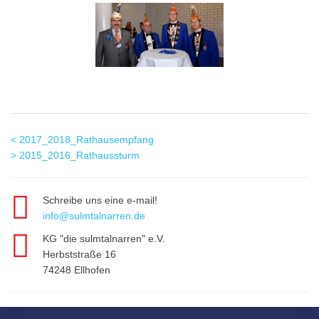
Prev
<
2017_2018_Rathausempfang
Beitragsnavigation
Post:
Next
>
2015_2016_Rathaussturm
Post:
Schreibe uns eine e-mail!
info@sulmtalnarren.de
KG "die sulmtalnarren" e.V.
Herbststraße 16
74248 Ellhofen