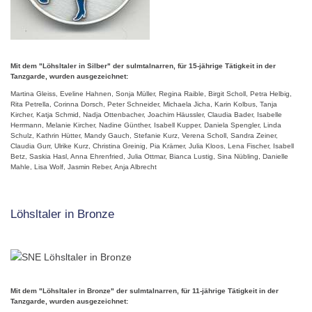
Mit dem "Löhsltaler in Silber" der sulmtalnarren, für 15-jährige Tätigkeit in der
Tanzgarde, wurden ausgezeichnet:
Martina Gleiss, Eveline Hahnen, Sonja Müller, Regina Raible, Birgit Scholl, Petra Helbig,
Rita Petrella, Corinna Dorsch, Peter Schneider, Michaela Jicha, Karin Kolbus, Tanja
Kircher, Katja Schmid, Nadja Ottenbacher, Joachim Häussler, Claudia Bader, Isabelle
Herrmann, Melanie Kircher, Nadine Günther, Isabell Kupper, Daniela Spengler, Linda
Schulz, Kathrin Hütter, Mandy Gauch, Stefanie Kurz, Verena Scholl, Sandra Zeiner,
Claudia Gurr, Ulrike Kurz, Christina Greinig, Pia Krämer, Julia Kloos, Lena Fischer, Isabell
Betz, Saskia Hasl, Anna Ehrenfried, Julia Ottmar, Bianca Lustig, Sina Nübling, Danielle
Mahle, Lisa Wolf, Jasmin Reber, Anja Albrecht
Löhsltaler in Bronze
Mit dem "Löhsltaler in Bronze" der sulmtalnarren, für 11-jährige Tätigkeit in der
Tanzgarde, wurden ausgezeichnet: