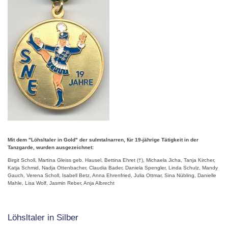
Mit dem "Löhsltaler in Gold" der sulmtalnarren, für 19-jährige Tätigkeit in der
Tanzgarde, wurden ausgezeichnet:
Birgit Scholl, Martina Gleiss geb. Hausel, Bettina Ehret (†), Michaela Jicha, Tanja Kircher,
Katja Schmid, Nadja Ottenbacher, Claudia Bader, Daniela Spengler, Linda Schulz, Mandy
Gauch, Verena Scholl, Isabell Betz, Anna Ehrenfried, Julia Ottmar, Sina Nübling, Danielle
Mahle, Lisa Wolf, Jasmin Reber, Anja Albrecht
Löhsltaler in Silber