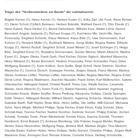
Träger des "Verdienstordens am Bande" der sulmtalnarren:
Brigitte Kircher (†), Heinz Kircher (†), Herbert Kuder (†), Erika Zipf, Ute Funk, Rene Richter
(†), Dieter Schott (†)Ulrich Beimann, Herbert Brändle, Walfried Daum (†), Otto Eberle (†),
Hans Gabeli, Hans Gerber (†), Bernd Giebelstein, Wilhelm Kurz, Walter Löhsl, Gernot
Benndorf, Angelo Jadarola (†), Richard Knapp (†), Karl-Heinz Mix, Uschi Mix, Hans
Posovszky, Siegfried Schürrle, Klaus Wieland, Klaus Bälz (†), Uwe Gönnenwein, Karl
Kühner (†), Herward Müller (†), Burkhard Märtens, Sonja Müller, Regina Raible, Elfriede
Knapp (†), Helmut Rudolf, Siegfried Scholl, Josef Weiser (†), Josef Eichinger (†), Helga
Bälz, Siegfried Exner (†), Roswitha Gönnenwein, Gunter Werner, Martin Albrecht, Martha
Exner (†), Jürgen Gleiss, Frank Goth, Fred Kircher, Günter Sigloch, Manfred Warzecha,
Heinz Wieland (†), Beate Benndorf, Heidrun Posovszky, Peter Schneider, Franz Zirker,
Wolfgang Barwind (†), Karin Kolbus, Jens Quilitz, Birgit Scholl, Horst Stettner, Günther
Warzecha (†), Corinna Dorsch, Guiseppe Perotta, Jürgen Straub, Franz Werner, Martina
Gleiss, Andreas Löffler, Thomas Löffler, Hannelore Müller, Regina Nitschke, Regina Eckel,
Denis Löhsl, Regina Waldmann, Joachim Häussler, Frank Seiter, Karl Müllerschön, Sabine
Ottenbacher, Hildegard Gabeli, Christel Rudolf, Petra Carr, Sibylle Kircher, Lieselotte
Marian, Irene Albrecht (†), Anton Funk (†), Bärbel Hammel, Ulrich Hammel, Ingeborg
Schüssler-Straub, Walter Seyffer, Bruno Freiburg, Alexandra Gollata, Carola Spengler,
Edith Tilmann, Hildegard Betzler, Wilfried Dietrich, Ingeborg Schache, Markus Spengler,
Gabriele Barth, Ralf Höpfer, Rose Wolz, Heinz Jaffke, Ute Jaffke, Willi Günzel, Michaela
Jicha, Hans Mögle, Winfried Philipp, Tanja Kircher, Erwin Kloos, Katja Schmid, Silvia
Schmid-Hasl, Yvonne Fischer, Nadine Günther, Gerlinde Günzel, Philipp Krämer, Jochen
Schmid, Tomislav Tomic, Peter Wiederhold, Kerstin Kloos, Sascha Schmid, Thorsten
Humbrock, Ernst Babatz (†), Andreas Blumberg, Udo Krämer, August Muhler, Regine
Nester, Klaus Neureuther, Wolfgang Rapp, Bettina Wolf, Marissa Ziegler, Tina Albrecht,
Claudia Bader, Kathrin Hütter, Heinz Gollata, Heiko Günzel, Christine Philipp, Jürgen Wolf,
Marianne Grau, Annegret Gurr, Renate Krämer, Cornelia Kraus, Hedwig Schmückle,