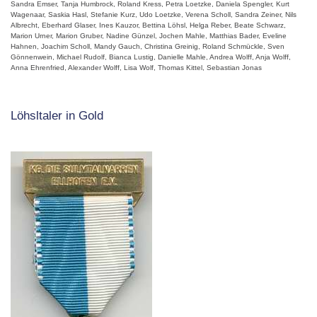
Sandra Emser, Tanja Humbrock, Roland Kress, Petra Loetzke, Daniela Spengler, Kurt
Wagenaar, Saskia Hasl, Stefanie Kurz, Udo Loetzke, Verena Scholl, Sandra Zeiner, Nils
Albrecht, Eberhard Glaser, Ines Kauzor, Bettina Löhsl, Helga Reber, Beate Schwarz,
Marion Urner, Marion Gruber, Nadine Günzel, Jochen Mahle, Matthias Bader, Eveline
Hahnen, Joachim Scholl, Mandy Gauch, Christina Greinig, Roland Schmückle, Sven
Gönnenwein, Michael Rudolf, Bianca Lustig, Danielle Mahle, Andrea Wolff, Anja Wolff,
Anna Ehrenfried, Alexander Wolff, Lisa Wolf, Thomas Kittel, Sebastian Jonas
Löhsltaler in Gold