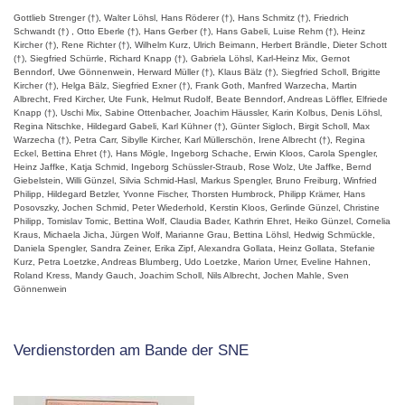
Gottlieb Strenger (†), Walter Löhsl, Hans Röderer (†), Hans Schmitz (†), Friedrich
Schwandt (†) , Otto Eberle (†), Hans Gerber (†), Hans Gabeli, Luise Rehm (†), Heinz
Kircher (†), Rene Richter (†), Wilhelm Kurz, Ulrich Beimann, Herbert Brändle, Dieter Schott
(†), Siegfried Schürrle, Richard Knapp (†), Gabriela Löhsl, Karl-Heinz Mix, Gernot
Benndorf, Uwe Gönnenwein, Herward Müller (†), Klaus Bälz (†), Siegfried Scholl, Brigitte
Kircher (†), Helga Bälz, Siegfried Exner (†), Frank Goth, Manfred Warzecha, Martin
Albrecht, Fred Kircher, Ute Funk, Helmut Rudolf, Beate Benndorf, Andreas Löffler, Elfriede
Knapp (†), Uschi Mix, Sabine Ottenbacher, Joachim Häussler, Karin Kolbus, Denis Löhsl,
Regina Nitschke, Hildegard Gabeli, Karl Kühner (†), Günter Sigloch, Birgit Scholl, Max
Warzecha (†), Petra Carr, Sibylle Kircher, Karl Müllerschön, Irene Albrecht (†), Regina
Eckel, Bettina Ehret (†), Hans Mögle, Ingeborg Schache, Erwin Kloos, Carola Spengler,
Heinz Jaffke, Katja Schmid, Ingeborg Schüssler-Straub, Rose Wolz, Ute Jaffke, Bernd
Giebelstein, Willi Günzel, Silvia Schmid-Hasl, Markus Spengler, Bruno Freiburg, Winfried
Philipp, Hildegard Betzler, Yvonne Fischer, Thorsten Humbrock, Philipp Krämer, Hans
Posovszky, Jochen Schmid, Peter Wiederhold, Kerstin Kloos, Gerlinde Günzel, Christine
Philipp, Tomislav Tomic, Bettina Wolf, Claudia Bader, Kathrin Ehret, Heiko Günzel, Cornelia
Kraus, Michaela Jicha, Jürgen Wolf, Marianne Grau, Bettina Löhsl, Hedwig Schmückle,
Daniela Spengler, Sandra Zeiner, Erika Zipf, Alexandra Gollata, Heinz Gollata, Stefanie
Kurz, Petra Loetzke, Andreas Blumberg, Udo Loetzke, Marion Urner, Eveline Hahnen,
Roland Kress, Mandy Gauch, Joachim Scholl, Nils Albrecht, Jochen Mahle, Sven
Gönnenwein
Verdienstorden am Bande der SNE