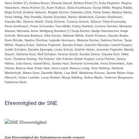
Hans Gerber (†), Andrea Bauer, Giesela Danull, Bettina Ehret (†), Anita Feghelm, Regina
Haberkern, Heinz Kircher (†), Karin Kolbus, Silvia Krumhauer, Sonja Müller, Regina Raible,
Birgit Scholl, Eveline Hahnen, Brigitte Kircher, Gabriela Löhsl, Petra Seiter, Martina Gleiss,
Petra Helbig, Rita Petrella, Anette Schmied, Marion Wollenheit, Carmen Großmann,
Claudia Mix, Simone Noeth, Elvira Schenk, Corinna Dorsch, Simone Timm-Posovszky,
Petra Großmann, Peter Schneider, Tina Müller, Kathy Seefeld, Corinna Stöcker, Michaela
Wasser, Michaela Jicha, Wolfgang Barwind (†),Tanja Kircher, Nadja Ottenbacher, Katja
Schmid, Michaela Barbeck, Elke Kienitz, Melanie Möhle, Katrin Küstner, Claudia Bader,
Karin Böckle, Nadine Günther, Isabelle Herrmann, Melanie Kircher, Sabrina Kircher, Tanja
Möhle, Regina Eckel, Sabrina Feghelm, Sandra Emser, Joachim Häussler, Isabell Kupper,
Judith Schaber, Daniela Spengler, Linda Schulz, Kathrin Hütter, Jeanette Feghelm, Mandy
Gauch, Stefanie Kurz, Rolf Schaber, Verena Scholl, Sandra Zeiner, Claudia Gurr, Ulrike
Kurz, Christina Greinig, Pia Krämer, Udo Krämer, Edwin Kupper, Lena Fischer, Janica
Häfele, Julia Kloos, Isabell Betz, Saskia Hasl, Stefanie Schmückle, Anna Ehrenfried, Julia
Ottmar, Bianca Hasl, Erwin Hasl, Sara Letzel, Bianca Lustig, Sina Nübling, Stefanie
Wiederhold, Maren Graz, Danielle Mahle, Lisa Wolf, Waldemar Kauzor, Jasmin Reber, Anja
Albrecht, Vivian Loetzke, Lena Strobel, Monja Nübling, Selina Martin, Vivienne Bergmann,
Fabienne Deris
Ehrenmitglied der SNE
Zum Ehrenmitglied der Sulmtalnarren wurde ernannt: