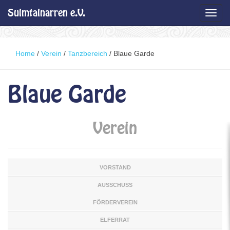
Sulmtalnarren e.V.
Toggl
navig
Home
/
Verein
/
Tanzbereich
/
Blaue Garde
Blaue Garde
Verein
VORSTAND
AUSSCHUSS
FÖRDERVEREIN
ELFERRAT