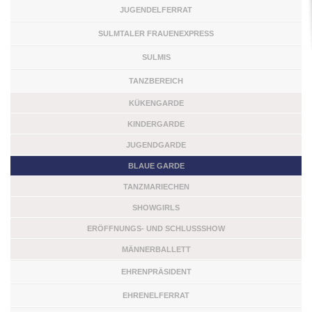
JUGENDELFERRAT
SULMTALER FRAUENEXPRESS
SULMIS
TANZBEREICH
KÜKENGARDE
KINDERGARDE
JUGENDGARDE
BLAUE GARDE
TANZMARIECHEN
SHOWGIRLS
ERÖFFNUNGS- UND SCHLUSSSHOW
MÄNNERBALLETT
EHRENPRÄSIDENT
EHRENELFERRAT