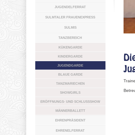
JUGENDELFERRAT
SULMTALER FRAUENEXPRESS
SULMIS
TANZBEREICH
KÜKENGARDE
Di
KINDERGARDE
JUGENDGARDE
Ju
BLAUE GARDE
Train
TANZMARIECHEN
Betre
SHOWGIRLS
ERÖFFNUNGS- UND SCHLUSSSHOW
MÄNNERBALLETT
EHRENPRÄSIDENT
EHRENELFERRAT