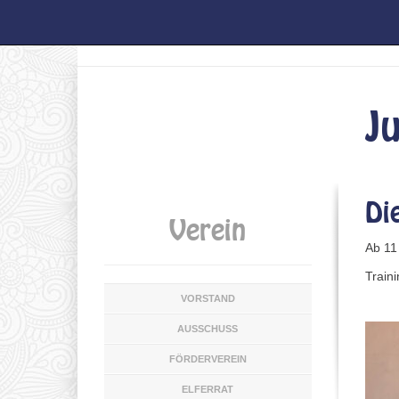
Home
/
Verein
/
Tanzbereich
/
Jugendgarde
J
Di
Verein
Ab 11
Train
VORSTAND
AUSSCHUSS
FÖRDERVEREIN
ELFERRAT