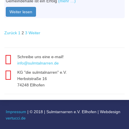
Gemeindehalle ist ein Erfolg
(mehr …)
Weiter lesen
Page
Page
Page
Zurück
1
2
3
Weiter
Seitennummerierung
der
Schreibe uns eine e-mail!
Beiträge
info@sulmtalnarren.de
KG "die sulmtalnarren" e.V.
Herbststraße 16
74248 Ellhofen
Impressum
|
© 2018
|
Sulmtarnarren e.V. Ellhofen | Webdesign
vertucci.de